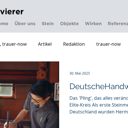
ivierer
ome
Über uns
Stein
Objekte
Wirken
Referen
n, trauer-now
Artikel
Redaktion
trauer-now
30. Mai 2025
DeutscheHandw
Das 'Pling', das alles verän
Elite-Kreis Als erste Steinmetze und Steinbildhauer aus
Deutschland wurden Herma
die renommierte Michelan
aufgenommen – und zählen d