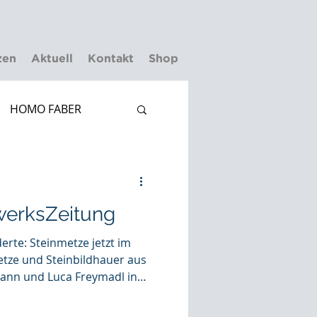
zen
Aktuell
Kontakt
Shop
HOMO FABER
erksZeitung
derte: Steinmetze jetzt im
nn und Luca Freymadl in
gelo Foundation
amit offiziell zu den