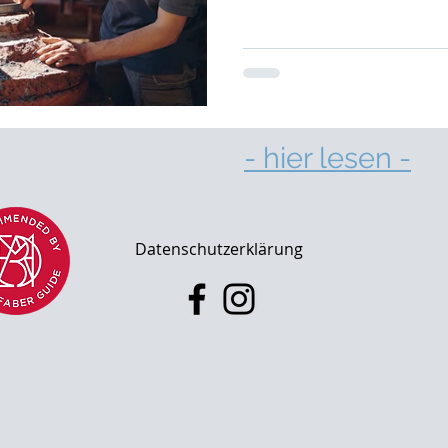
weltweit besten Kunsthand
handwerkern im Homo Fab
- hier lesen -
l 2025
Datenschutzerklärung