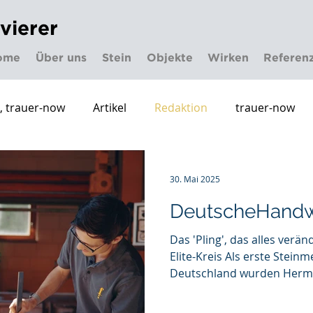
ivierer
ome
Über uns
Stein
Objekte
Wirken
Referen
n, trauer-now
Artikel
Redaktion
trauer-now
30. Mai 2025
DeutscheHandw
Das 'Pling', das alles verän
Elite-Kreis Als erste Steinmetze und Steinbildhauer aus
Deutschland wurden Herma
die renommierte Michelan
aufgenommen – und zählen d