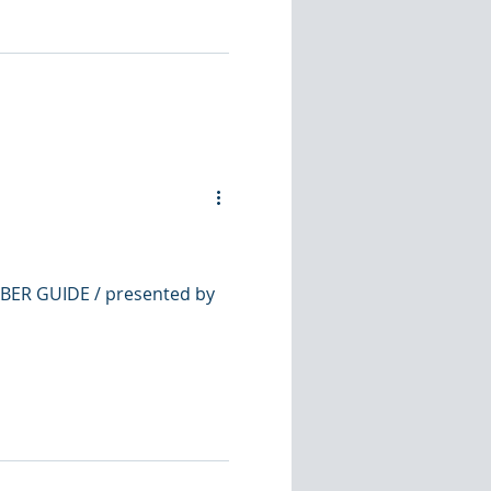
werkerinnen und -
er Guide.
ER GUIDE / presented by