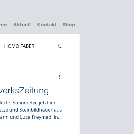
zen
Aktuell
Kontakt
Shop
HOMO FABER
erksZeitung
derte: Steinmetze jetzt im
nn und Luca Freymadl in
gelo Foundation
amit offiziell zu den