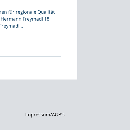
nen für regionale Qualität
on Hermann Freymadl 18
 Freymadl
 Glaube an das Schöne und
sten Überzeugung.Ganz von
 zur richtigen Zeit. Deswegen
ut! Erfolgreich sein und
– das ist wahrer Erfolg.
 und geliebt werden – um
nnen, Be
Impressum/AGB's