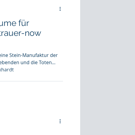
äume für
 trauer-now
ine Stein-Manu­faktur der
Lebenden und die Toten...
m Eckhardt