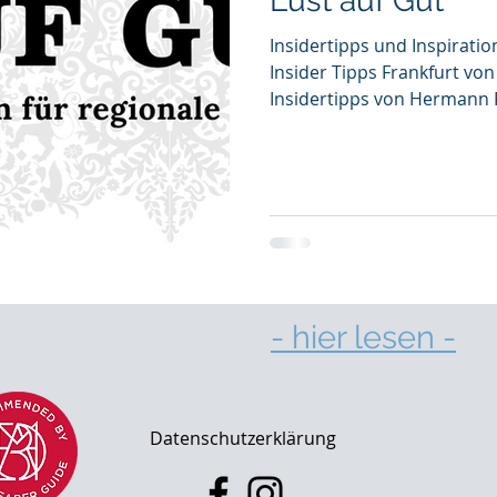
Lust auf Gut
Insidertipps und Inspiratio
Insider Tipps Frankfurt v
Insidertipps von Hermann
Natursteinwerkstätten Der
Gute im Leben wird zur fe
selbst tun wir das Richtige
haben wir immer Lust auf G
andere erfolgreich machen 
Geben und nehmen, lieben
diese Erkenntnisse zu gewi
- hier lesen -
l 2025
Datenschutzerklärung