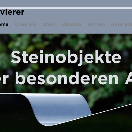
ivierer
ome
Über uns
Stein
Objekte
Wirken
Referen
Steinobjekte
r besonderen 