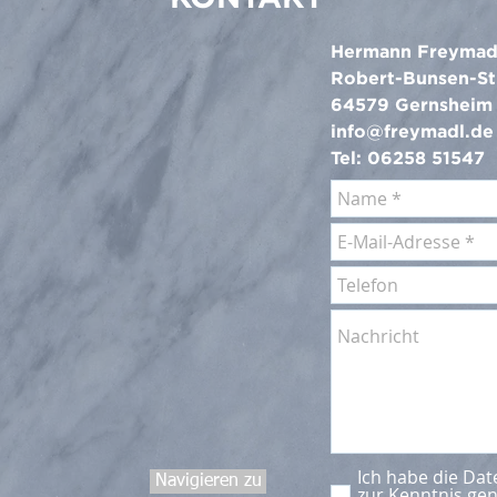
Hermann Freymad
Robert-Bunsen-St
64579 Gernsheim
info@freymadl.de
Tel: 06258 51547
Ich habe die Da
Navigieren zu
zur Kenntnis g