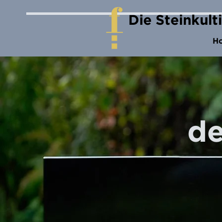
Die Steinkult
H
de