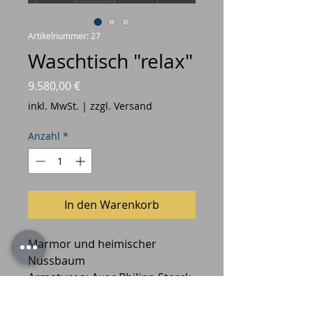
Artikelnummer: 27
Waschtisch "relax"
Preis
9.580,00 €
inkl. MwSt.
|
zzgl. Versand
Anzahl
*
In den Warenkorb
Marmor und heimischer
Nussbaum
Armaturen: Axor Philipp Starck
Gestaltung: Prof. Jan Armgardt