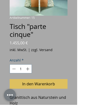
Artikelnummer: 15
Tisch "parte
cinque"
Preis
1.455,00 €
inkl. MwSt.
|
zzgl. Versand
Anzahl
*
In den Warenkorb
Granittisch aus Naturstein und
Holz