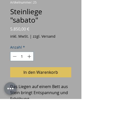
Artikelnummer: 25
Steinliege
"sabato"
Preis
5.850,00 €
inkl. MwSt.
|
zzgl. Versand
Anzahl
*
In den Warenkorb
Das Liegen auf einem Bett aus
Stein bringt Entspannung und
Erhöhung.
Schwarzer-Granit, rundum
poliert auf Stahlfüßen