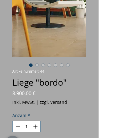
Artikelnummer: 44
Liege "bordo"
Preis
8.900,00 €
inkl. MwSt.
|
zzgl. Versand
Anzahl
*