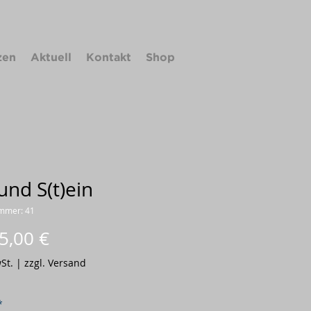
zen
Aktuell
Kontakt
Shop
nd S(t)ein
ummer: 41
Preis
5,00 €
St.
|
zzgl. Versand
*