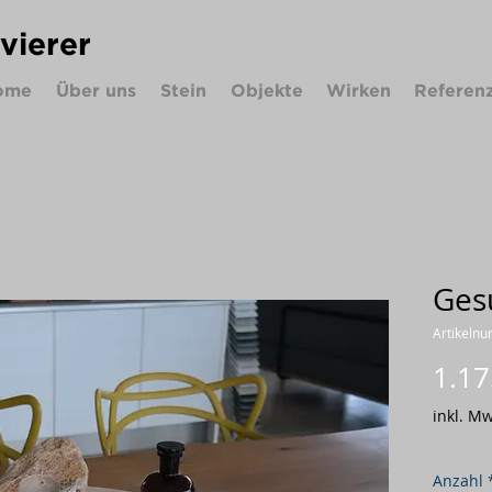
ivierer
ome
Über uns
Stein
Objekte
Wirken
Referen
Gesu
Artikeln
1.17
inkl. Mw
Anzahl