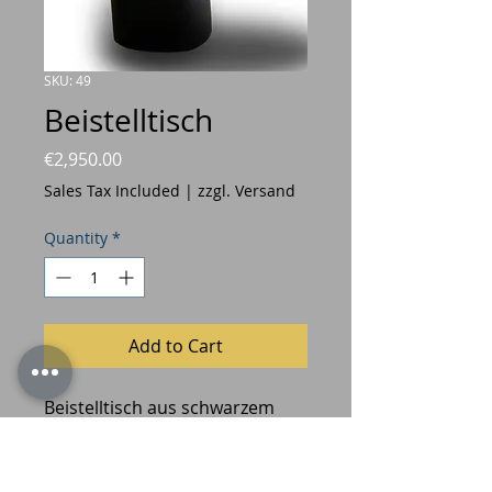
SKU: 49
Beistelltisch
Price
€2,950.00
Sales Tax Included
|
zzgl. Versand
Quantity
*
Add to Cart
Beistelltisch aus schwarzem
Granit, Oberfläche geledert