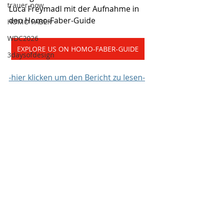
trauer-now
Luca Freymadl mit der Aufnahme in 
den Homo-Faber-Guide
HOMO FABER
WDC2026
EXPLORE US ON HOMO-FABER-GUIDE
3daysofdesign
-hier klicken um den Bericht zu lesen-