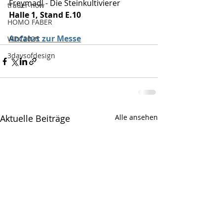
Freymadl - Die Steinkultivierer
trauer-now
Halle 1, Stand E.10
HOMO FABER
Anfahrt zur Messe
WDC2026
3daysofdesign
Aktuelle Beiträge
Alle ansehen